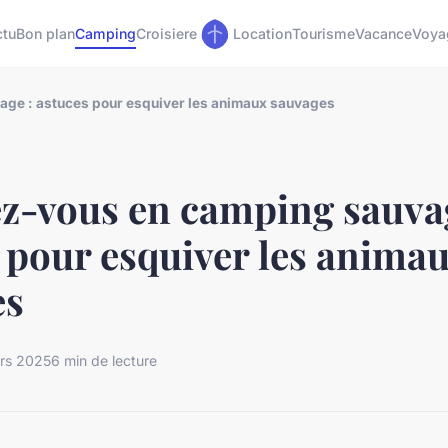
ctu
Bon plan
Camping
Croisiere
Location
Tourisme
Vacance
Voya
ge : astuces pour esquiver les animaux sauvages
z-vous en camping sauvag
 pour esquiver les anima
es
rs 2025
6 min de lecture