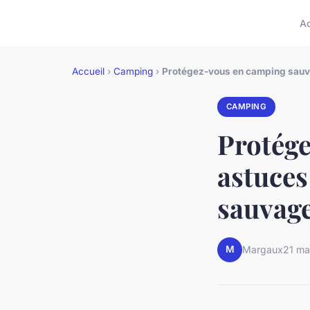
A
Accueil
›
Camping
›
Protégez-vous en camping sauva
CAMPING
Protége
astuces
sauvag
M
Margaux
21 ma