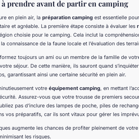
 à prendre avant de partir en camping
re en plein air, la
préparation camping
est essentielle pou
taire et agréable. La première étape consiste à évaluer les
égion choisie pour le camping. Cela inclut la compréhensio
a connaissance de la faune locale et l’évaluation des terrai
informez toujours un ami ou un membre de la famille de votre
votre séjour. De cette manière, ils sauront quand s’inquiéter
, garantissant ainsi une certaine sécurité en plein air.
 minutieusement votre
équipement camping
, en mettant l’ac
écurité. Assurez-vous que votre trousse de premiers secour
oubliez pas d’inclure des lampes de poche, piles de rechange
s vos préparatifs, car ils sont vitaux pour gérer les imprév
iques augmente les chances de profiter pleinement de votr
minimisant les risques.