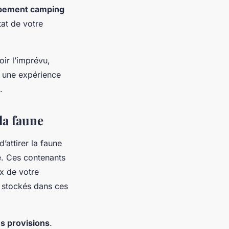
pement camping
tat de votre
ir l’imprévu,
e une expérience
.
la faune
’attirer la faune
e. Ces contenants
x de votre
t stockés dans ces
s provisions
.