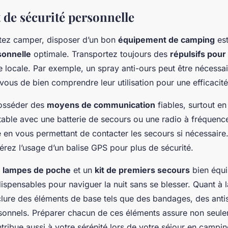
de sécurité personnelle
tez camper, disposer d’un bon
équipement de camping
est
sonnelle
optimale. Transportez toujours des
répulsifs pou
e locale. Par exemple, un spray anti-ours peut être nécessa
vous de bien comprendre leur utilisation pour une efficacit
 posséder des
moyens de communication
fiables, surtout en
able avec une batterie de secours ou une radio à fréquenc
e en vous permettant de contacter les secours si nécessaire.
érez l’usage d’un balise GPS pour plus de sécurité.
s
lampes de poche
et un
kit de premiers secours
bien équi
ispensables pour naviguer la nuit sans se blesser. Quant à 
inclure des éléments de base tels que des bandages, des anti
onnels. Préparer chacun de ces éléments assure non seule
tribue aussi à votre sérénité lors de votre séjour en campin