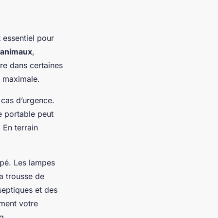
 essentiel pour
r animaux
,
ire dans certaines
é maximale.
 cas d’urgence.
e portable peut
 En terrain
pé. Les lampes
la trousse de
septiques et des
ment votre
g.