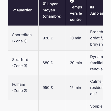
🚇
💷 Loyer
Temps
🏡
📍 Quartier
moyen
vers le
Ambiance
(chambre)
centre
Branché,
Shoreditch
920 £
10 min
créatif,
(Zone 1)
bruyant
Dynamique
Stratford
680 £
20 min
familial, en
(Zone 3)
rénovation
Calme,
Fulham
950 £
15 min
résidentiel,
(Zone 2)
aisé
Souple,