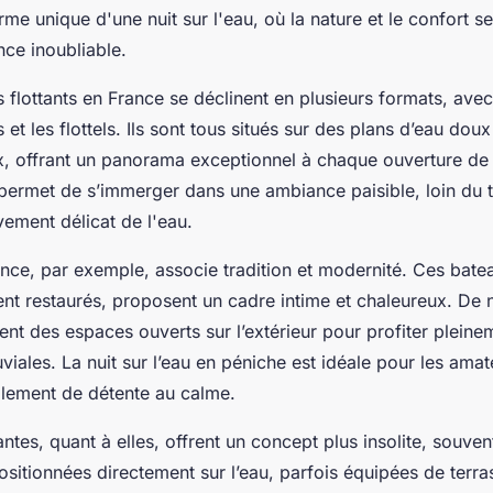
me unique d'une nuit sur l'eau, où la nature et le confort s
nce inoubliable.
flottants en France se déclinent en plusieurs formats, avec
 et les flottels. Ils sont tous situés sur des plans d’eau do
x, offrant un panorama exceptionnel à chaque ouverture de 
u permet de s’immerger dans une ambiance paisible, loin du t
ement délicat de l'eau.
nce, par exemple, associe tradition et modernité. Ces bate
nt restaurés, proposent un cadre intime et chaleureux. De
t des espaces ouverts sur l’extérieur pour profiter plein
luviales. La nuit sur l’eau en péniche est idéale pour les ama
lement de détente au calme.
ntes, quant à elles, offrent un concept plus insolite, souve
ositionnées directement sur l’eau, parfois équipées de terra