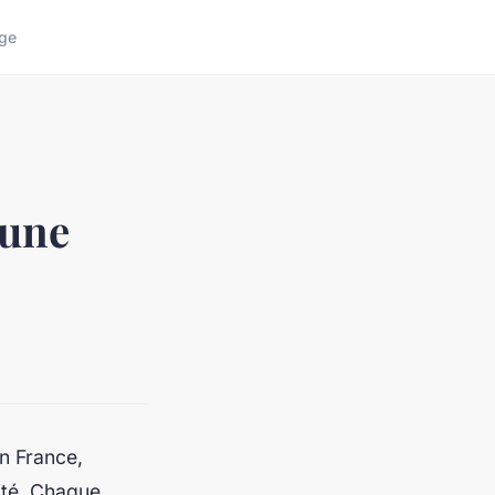
ge
 une
n France,
rité. Chaque