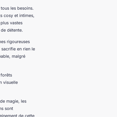
 tous les besoins.
 cosy et intimes,
 plus vastes
 de détente.
rmes rigoureuses
sacrifie en rien le
éable, malgré
forêts
n visuelle
 de magie, les
ns sont
leinement de cette