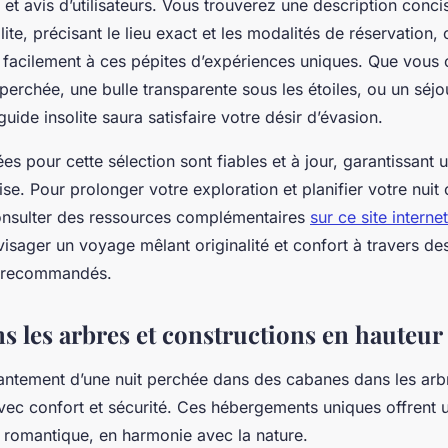
té et avis d’utilisateurs. Vous trouverez une description con
te, précisant le lieu exact et les modalités de réservation,
facilement à ces pépites d’expériences uniques. Que vous 
erchée, une bulle transparente sous les étoiles, ou un séj
guide insolite saura satisfaire votre désir d’évasion.
ées pour cette sélection sont fiables et à jour, garantissant 
ise. Pour prolonger votre exploration et planifier votre nuit 
consulter des ressources complémentaires
sur ce site internet
isager un voyage mêlant originalité et confort à travers d
et recommandés.
s les arbres et constructions en hauteur
ntement d’une nuit perchée dans des cabanes dans les arbr
vec confort et sécurité. Ces hébergements uniques offrent 
et romantique, en harmonie avec la nature.