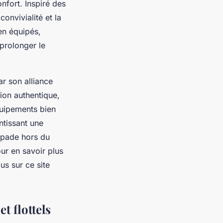
onfort. Inspiré des
onvivialité et la
en équipés,
 prolonger le
ar son alliance
ion authentique,
équipements bien
ntissant une
apade hors du
ur en savoir plus
us sur ce site
t flottels