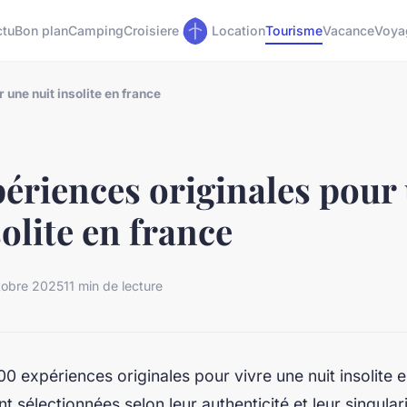
ctu
Bon plan
Camping
Croisiere
Location
Tourisme
Vacance
Voya
une nuit insolite en france
ériences originales pour
solite en france
tobre 2025
11 min de lecture
 expériences originales pour vivre une nuit insolite e
 sélectionnées selon leur authenticité et leur singula