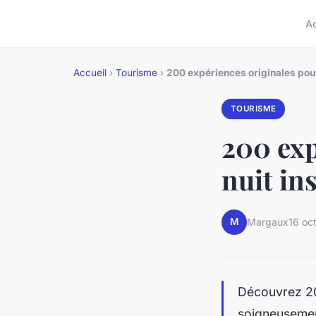
A
Accueil
›
Tourisme
›
200 expériences originales pour 
TOURISME
200 exp
nuit in
M
Margaux
16 oc
Découvrez 200
soigneusement