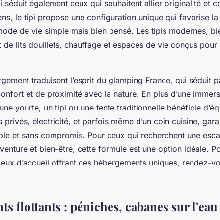
 séduit également ceux qui souhaitent allier originalité et c
ns, le tipi propose une configuration unique qui favorise la c
ode de vie simple mais bien pensé. Les tipis modernes, bi
 de lits douillets, chauffage et espaces de vie conçus pour
gement traduisent l’esprit du glamping France, qui séduit p
confort et de proximité avec la nature. En plus d’une immers
une yourte, un tipi ou une tente traditionnelle bénéficie d’
s privés, électricité, et parfois même d’un coin cuisine, gara
ble et sans compromis. Pour ceux qui recherchent une esc
nture et bien-être, cette formule est une option idéale. Po
lieux d’accueil offrant ces hébergements uniques, rendez-vo
 flottants : péniches, cabanes sur l’eau e