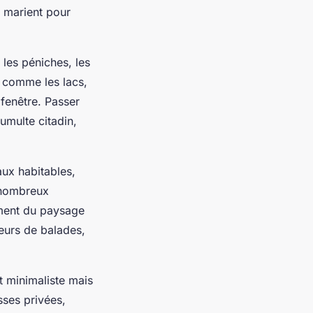
e marient pour
 les péniches, les
ux comme les lacs,
fenêtre. Passer
umulte citadin,
aux habitables,
 nombreux
ement du paysage
teurs de balades,
nt minimaliste mais
sses privées,